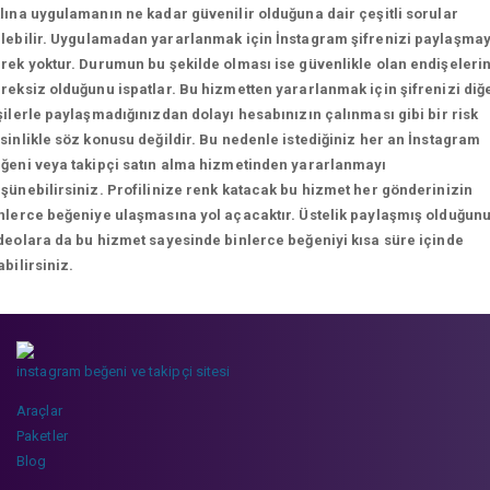
lına uygulamanın ne kadar güvenilir olduğuna dair çeşitli sorular
lebilir.
Uygulamadan yararlanmak için İnstagram şifrenizi paylaşma
rek yoktur. Durumun bu şekilde olması ise güvenlikle olan endişeleri
reksiz olduğunu ispatlar. Bu hizmetten yararlanmak için şifrenizi diğ
şilerle paylaşmadığınızdan dolayı hesabınızın çalınması gibi bir risk
sinlikle söz konusu değildir. Bu nedenle istediğiniz her an İnstagram
ğeni veya takipçi satın alma hizmetinden yararlanmayı
şünebilirsiniz. Profilinize renk katacak bu hizmet her gönderinizin
nlerce beğeniye ulaşmasına yol açacaktır. Üstelik paylaşmış olduğun
deolara da bu hizmet sayesinde binlerce beğeniyi kısa süre içinde
abilirsiniz.
instagram beğeni ve takipçi sitesi
Araçlar
Paketler
Blog