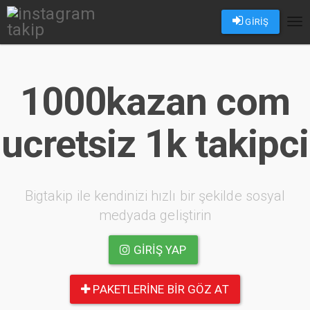
GİRİŞ
Tog
nav
1000kazan com
ucretsiz 1k takipci
Bigtakip ile kendinizi hızlı bir şekilde sosyal
medyada geliştirin
GIRIŞ YAP
PAKETLERINE BIR GÖZ AT