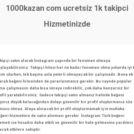
1000kazan com ucretsiz 1k takipci
Hizmetinizde
kipçi satın alarak İnstagram çapında bir fenomen olmaya
şlayabilirsiniz. Takipçi hilesi her ne kadar fenomen olma yolunda iyi 
ım olurken, tek başına asla yeterli olmayacak bir çalışmadır. Buna ek
arak beğeni hilesinden de yararlanmanız gerekir. Bu sayede popüler
ma çalışmasını daha kısa süreye indirebilir, çok daha benzersiz bir
ofil yaratabilirsiniz. Sadece takipçi satın almanız halinde beğeni
yınız düşük kalacağından dolayı güvenilir bir profil oluşturmanız söz
nusu olmaz. Alaya alınacak bir profil oluşturmamak için mutlaka
ğeni hizmetinin de satın alınması gerekir. İnstagram Türk beğeni
zmeti ise hesabın daha etkili ve güvenilir bir hale gelmesine yardımcı
acak etkilere sahiptir.