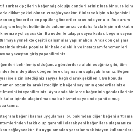
tif Türk takipçilerin beğenmiş olduğu gönderileriniz kısa bir süre için
tede dikkat çekici olmanızı sağlayacaktır. Binlerce kişinin beğenisini
zanan gönderiler en popüler gönderiler arasında yer alır. Bu durum
stagram keşfet bölümünde bulunmanıza ve daha fazla kişinin dikkatin
kmenize yol açacaktır. Bu nedenle takipçi sayısı kadar, beğeni sayısın
ttırmaya yönelikte çeşitli çalışmalar yapılmalıdır. Ancak bu çalışma
yesinde sitede popüler bir hale gelebilir ve İnstagram fenomenleri
asına yavaştan giriş yapabilirsiniz.
ğenileri belirlemiş olduğunuz gönderilere alabileceğiniz gibi, tüm
nderilerinde yüksek beğenilere ulaşmasını sağlayabilirsiniz. Beğeni
yısı ise sizin istediğiniz sayıya bağlı olarak şekillenir. Bu konuda
mamen özgür kalarak istediğiniz beğeni sayısının gönderilerinize
etilmesini isteyebilirsiniz. Aynı anda binlerce beğeninin gönderilerini
kikalar içinde ulaştırılmasına bu hizmet sayesinde şahit olmuş
acaksınız.
stagram beğeni kasma uygulaması bu bakımdan diğer beğeni arttırma
ntemlerinden farklı olup garantili olarak yeni beğenilere ulaşmanıza
kan sağlayacaktır. Bu uygulamadan yararlanmak isteyen kullanıcılar