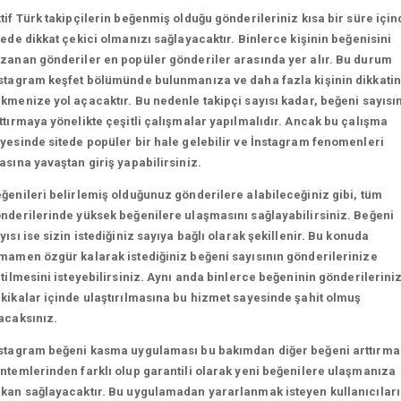
tif Türk takipçilerin beğenmiş olduğu gönderileriniz kısa bir süre için
tede dikkat çekici olmanızı sağlayacaktır. Binlerce kişinin beğenisini
zanan gönderiler en popüler gönderiler arasında yer alır. Bu durum
stagram keşfet bölümünde bulunmanıza ve daha fazla kişinin dikkatin
kmenize yol açacaktır. Bu nedenle takipçi sayısı kadar, beğeni sayısın
ttırmaya yönelikte çeşitli çalışmalar yapılmalıdır. Ancak bu çalışma
yesinde sitede popüler bir hale gelebilir ve İnstagram fenomenleri
asına yavaştan giriş yapabilirsiniz.
ğenileri belirlemiş olduğunuz gönderilere alabileceğiniz gibi, tüm
nderilerinde yüksek beğenilere ulaşmasını sağlayabilirsiniz. Beğeni
yısı ise sizin istediğiniz sayıya bağlı olarak şekillenir. Bu konuda
mamen özgür kalarak istediğiniz beğeni sayısının gönderilerinize
etilmesini isteyebilirsiniz. Aynı anda binlerce beğeninin gönderilerini
kikalar içinde ulaştırılmasına bu hizmet sayesinde şahit olmuş
acaksınız.
stagram beğeni kasma uygulaması bu bakımdan diğer beğeni arttırma
ntemlerinden farklı olup garantili olarak yeni beğenilere ulaşmanıza
kan sağlayacaktır. Bu uygulamadan yararlanmak isteyen kullanıcılar