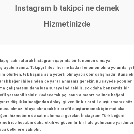
Instagram b takipci ne demek
Hizmetinizde
kipçi satın alarak İnstagram çapında bir fenomen olmaya
şlayabilirsiniz. Takipçi hilesi her ne kadar fenomen olma yolunda iyi 
ım olurken, tek başına asla yeterli olmayacak bir çalışmadır. Buna ek
arak beğeni hilesinden de yararlanmanız gerekir. Bu sayede popüler
ma çalışmasını daha kısa süreye indirebilir, çok daha benzersiz bir
ofil yaratabilirsiniz. Sadece takipçi satın almanız halinde beğeni
yınız düşük kalacağından dolayı güvenilir bir profil oluşturmanız söz
nusu olmaz. Alaya alınacak bir profil oluşturmamak için mutlaka
ğeni hizmetinin de satın alınması gerekir. İnstagram Türk beğeni
zmeti ise hesabın daha etkili ve güvenilir bir hale gelmesine yardımcı
acak etkilere sahiptir.