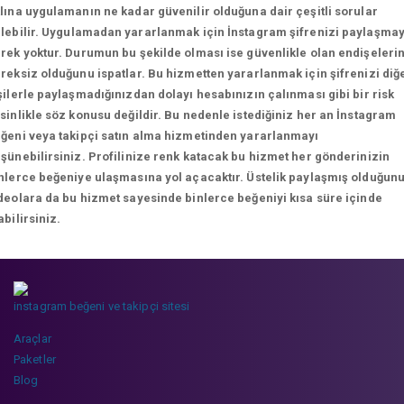
lına uygulamanın ne kadar güvenilir olduğuna dair çeşitli sorular
lebilir.
Uygulamadan yararlanmak için İnstagram şifrenizi paylaşma
rek yoktur. Durumun bu şekilde olması ise güvenlikle olan endişeleri
reksiz olduğunu ispatlar. Bu hizmetten yararlanmak için şifrenizi diğ
şilerle paylaşmadığınızdan dolayı hesabınızın çalınması gibi bir risk
sinlikle söz konusu değildir. Bu nedenle istediğiniz her an İnstagram
ğeni veya takipçi satın alma hizmetinden yararlanmayı
şünebilirsiniz. Profilinize renk katacak bu hizmet her gönderinizin
nlerce beğeniye ulaşmasına yol açacaktır. Üstelik paylaşmış olduğun
deolara da bu hizmet sayesinde binlerce beğeniyi kısa süre içinde
abilirsiniz.
instagram beğeni ve takipçi sitesi
Araçlar
Paketler
Blog