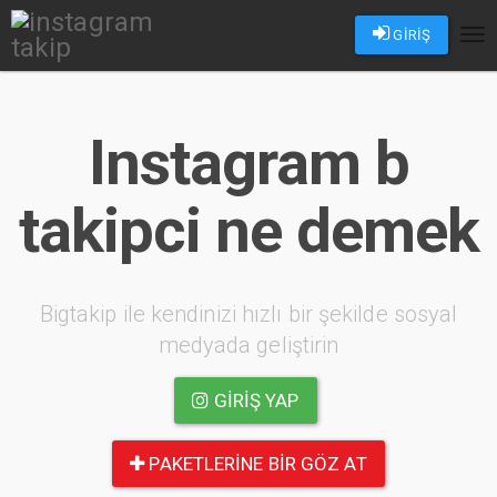
GİRİŞ
Tog
nav
Instagram b
takipci ne demek
Bigtakip ile kendinizi hızlı bir şekilde sosyal
medyada geliştirin
GIRIŞ YAP
PAKETLERINE BIR GÖZ AT