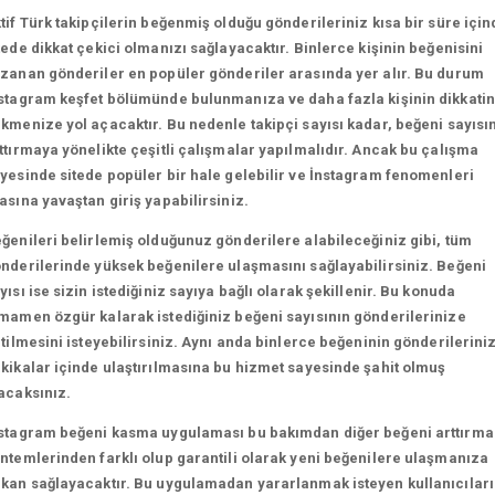
tif Türk takipçilerin beğenmiş olduğu gönderileriniz kısa bir süre için
tede dikkat çekici olmanızı sağlayacaktır. Binlerce kişinin beğenisini
zanan gönderiler en popüler gönderiler arasında yer alır. Bu durum
stagram keşfet bölümünde bulunmanıza ve daha fazla kişinin dikkatin
kmenize yol açacaktır. Bu nedenle takipçi sayısı kadar, beğeni sayısın
ttırmaya yönelikte çeşitli çalışmalar yapılmalıdır. Ancak bu çalışma
yesinde sitede popüler bir hale gelebilir ve İnstagram fenomenleri
asına yavaştan giriş yapabilirsiniz.
ğenileri belirlemiş olduğunuz gönderilere alabileceğiniz gibi, tüm
nderilerinde yüksek beğenilere ulaşmasını sağlayabilirsiniz. Beğeni
yısı ise sizin istediğiniz sayıya bağlı olarak şekillenir. Bu konuda
mamen özgür kalarak istediğiniz beğeni sayısının gönderilerinize
etilmesini isteyebilirsiniz. Aynı anda binlerce beğeninin gönderilerini
kikalar içinde ulaştırılmasına bu hizmet sayesinde şahit olmuş
acaksınız.
stagram beğeni kasma uygulaması bu bakımdan diğer beğeni arttırma
ntemlerinden farklı olup garantili olarak yeni beğenilere ulaşmanıza
kan sağlayacaktır. Bu uygulamadan yararlanmak isteyen kullanıcılar