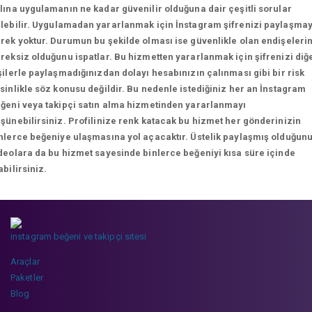
lına uygulamanın ne kadar güvenilir olduğuna dair çeşitli sorular
lebilir.
Uygulamadan yararlanmak için İnstagram şifrenizi paylaşma
rek yoktur. Durumun bu şekilde olması ise güvenlikle olan endişeleri
reksiz olduğunu ispatlar. Bu hizmetten yararlanmak için şifrenizi diğ
şilerle paylaşmadığınızdan dolayı hesabınızın çalınması gibi bir risk
sinlikle söz konusu değildir. Bu nedenle istediğiniz her an İnstagram
ğeni veya takipçi satın alma hizmetinden yararlanmayı
şünebilirsiniz. Profilinize renk katacak bu hizmet her gönderinizin
nlerce beğeniye ulaşmasına yol açacaktır. Üstelik paylaşmış olduğun
deolara da bu hizmet sayesinde binlerce beğeniyi kısa süre içinde
abilirsiniz.
instagram beğeni ve takipçi sitesi
Araçlar
Paketler
Blog