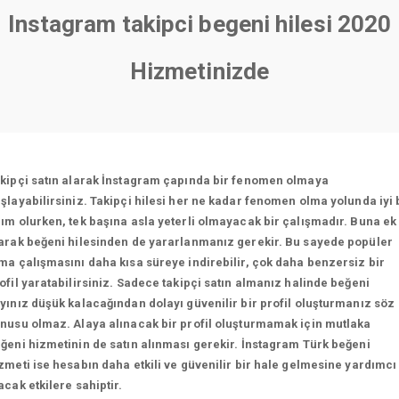
Instagram takipci begeni hilesi 2020
Hizmetinizde
kipçi satın alarak İnstagram çapında bir fenomen olmaya
şlayabilirsiniz. Takipçi hilesi her ne kadar fenomen olma yolunda iyi 
ım olurken, tek başına asla yeterli olmayacak bir çalışmadır. Buna ek
arak beğeni hilesinden de yararlanmanız gerekir. Bu sayede popüler
ma çalışmasını daha kısa süreye indirebilir, çok daha benzersiz bir
ofil yaratabilirsiniz. Sadece takipçi satın almanız halinde beğeni
yınız düşük kalacağından dolayı güvenilir bir profil oluşturmanız söz
nusu olmaz. Alaya alınacak bir profil oluşturmamak için mutlaka
ğeni hizmetinin de satın alınması gerekir. İnstagram Türk beğeni
zmeti ise hesabın daha etkili ve güvenilir bir hale gelmesine yardımcı
acak etkilere sahiptir.