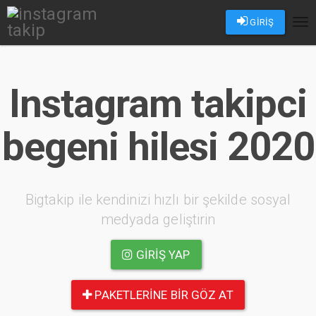
GİRİŞ
Tog
nav
Instagram takipci
begeni hilesi 2020
Bigtakip ile kendinizi hızlı bir şekilde sosyal
medyada geliştirin
GIRIŞ YAP
PAKETLERINE BIR GÖZ AT