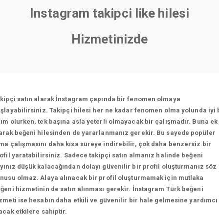
Instagram takipci like hilesi
Hizmetinizde
kipçi satın alarak İnstagram çapında bir fenomen olmaya
şlayabilirsiniz. Takipçi hilesi her ne kadar fenomen olma yolunda iyi 
ım olurken, tek başına asla yeterli olmayacak bir çalışmadır. Buna ek
arak beğeni hilesinden de yararlanmanız gerekir. Bu sayede popüler
ma çalışmasını daha kısa süreye indirebilir, çok daha benzersiz bir
ofil yaratabilirsiniz. Sadece takipçi satın almanız halinde beğeni
yınız düşük kalacağından dolayı güvenilir bir profil oluşturmanız söz
nusu olmaz. Alaya alınacak bir profil oluşturmamak için mutlaka
ğeni hizmetinin de satın alınması gerekir. İnstagram Türk beğeni
zmeti ise hesabın daha etkili ve güvenilir bir hale gelmesine yardımcı
acak etkilere sahiptir.