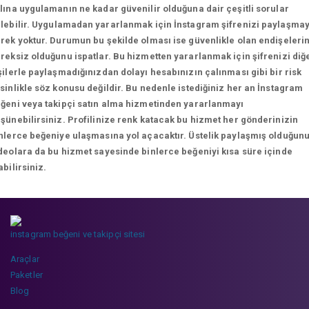
lına uygulamanın ne kadar güvenilir olduğuna dair çeşitli sorular
lebilir.
Uygulamadan yararlanmak için İnstagram şifrenizi paylaşma
rek yoktur. Durumun bu şekilde olması ise güvenlikle olan endişeleri
reksiz olduğunu ispatlar. Bu hizmetten yararlanmak için şifrenizi diğ
şilerle paylaşmadığınızdan dolayı hesabınızın çalınması gibi bir risk
sinlikle söz konusu değildir. Bu nedenle istediğiniz her an İnstagram
ğeni veya takipçi satın alma hizmetinden yararlanmayı
şünebilirsiniz. Profilinize renk katacak bu hizmet her gönderinizin
nlerce beğeniye ulaşmasına yol açacaktır. Üstelik paylaşmış olduğun
deolara da bu hizmet sayesinde binlerce beğeniyi kısa süre içinde
abilirsiniz.
instagram beğeni ve takipçi sitesi
Araçlar
Paketler
Blog