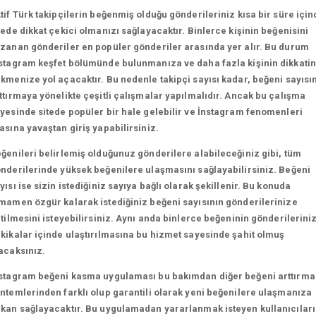
tif Türk takipçilerin beğenmiş olduğu gönderileriniz kısa bir süre için
tede dikkat çekici olmanızı sağlayacaktır. Binlerce kişinin beğenisini
zanan gönderiler en popüler gönderiler arasında yer alır. Bu durum
stagram keşfet bölümünde bulunmanıza ve daha fazla kişinin dikkatin
kmenize yol açacaktır. Bu nedenle takipçi sayısı kadar, beğeni sayısın
ttırmaya yönelikte çeşitli çalışmalar yapılmalıdır. Ancak bu çalışma
yesinde sitede popüler bir hale gelebilir ve İnstagram fenomenleri
asına yavaştan giriş yapabilirsiniz.
ğenileri belirlemiş olduğunuz gönderilere alabileceğiniz gibi, tüm
nderilerinde yüksek beğenilere ulaşmasını sağlayabilirsiniz. Beğeni
yısı ise sizin istediğiniz sayıya bağlı olarak şekillenir. Bu konuda
mamen özgür kalarak istediğiniz beğeni sayısının gönderilerinize
etilmesini isteyebilirsiniz. Aynı anda binlerce beğeninin gönderilerini
kikalar içinde ulaştırılmasına bu hizmet sayesinde şahit olmuş
acaksınız.
stagram beğeni kasma uygulaması bu bakımdan diğer beğeni arttırma
ntemlerinden farklı olup garantili olarak yeni beğenilere ulaşmanıza
kan sağlayacaktır. Bu uygulamadan yararlanmak isteyen kullanıcılar