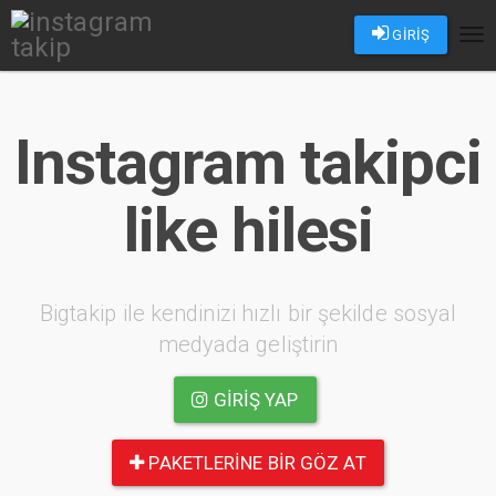
GİRİŞ
Tog
nav
Instagram takipci
like hilesi
Bigtakip ile kendinizi hızlı bir şekilde sosyal
medyada geliştirin
GIRIŞ YAP
PAKETLERINE BIR GÖZ AT