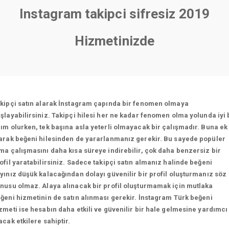
Instagram takipci sifresiz 2019
Hizmetinizde
kipçi satın alarak İnstagram çapında bir fenomen olmaya
şlayabilirsiniz. Takipçi hilesi her ne kadar fenomen olma yolunda iyi 
ım olurken, tek başına asla yeterli olmayacak bir çalışmadır. Buna ek
arak beğeni hilesinden de yararlanmanız gerekir. Bu sayede popüler
ma çalışmasını daha kısa süreye indirebilir, çok daha benzersiz bir
ofil yaratabilirsiniz. Sadece takipçi satın almanız halinde beğeni
yınız düşük kalacağından dolayı güvenilir bir profil oluşturmanız söz
nusu olmaz. Alaya alınacak bir profil oluşturmamak için mutlaka
ğeni hizmetinin de satın alınması gerekir. İnstagram Türk beğeni
zmeti ise hesabın daha etkili ve güvenilir bir hale gelmesine yardımcı
acak etkilere sahiptir.