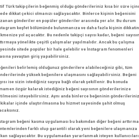
tif Türk takipçilerin beğenmiş olduğu gönderileriniz kısa bir süre için
tede dikkat çekici olmanızı sağlayacaktır. Binlerce kişinin beğenisini
zanan gönderiler en popüler gönderiler arasında yer alır. Bu durum
stagram keşfet bölümünde bulunmanıza ve daha fazla kişinin dikkatin
kmenize yol açacaktır. Bu nedenle takipçi sayısı kadar, beğeni sayısın
ttırmaya yönelikte çeşitli çalışmalar yapılmalıdır. Ancak bu çalışma
yesinde sitede popüler bir hale gelebilir ve İnstagram fenomenleri
asına yavaştan giriş yapabilirsiniz.
ğenileri belirlemiş olduğunuz gönderilere alabileceğiniz gibi, tüm
nderilerinde yüksek beğenilere ulaşmasını sağlayabilirsiniz. Beğeni
yısı ise sizin istediğiniz sayıya bağlı olarak şekillenir. Bu konuda
mamen özgür kalarak istediğiniz beğeni sayısının gönderilerinize
etilmesini isteyebilirsiniz. Aynı anda binlerce beğeninin gönderilerini
kikalar içinde ulaştırılmasına bu hizmet sayesinde şahit olmuş
acaksınız.
stagram beğeni kasma uygulaması bu bakımdan diğer beğeni arttırma
ntemlerinden farklı olup garantili olarak yeni beğenilere ulaşmanıza
kan sağlayacaktır. Bu uygulamadan yararlanmak isteyen kullanıcılar