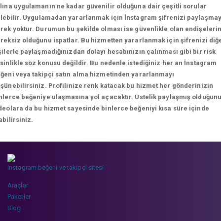
lına uygulamanın ne kadar güvenilir olduğuna dair çeşitli sorular
lebilir.
Uygulamadan yararlanmak için İnstagram şifrenizi paylaşma
rek yoktur. Durumun bu şekilde olması ise güvenlikle olan endişeleri
reksiz olduğunu ispatlar. Bu hizmetten yararlanmak için şifrenizi diğ
şilerle paylaşmadığınızdan dolayı hesabınızın çalınması gibi bir risk
sinlikle söz konusu değildir. Bu nedenle istediğiniz her an İnstagram
ğeni veya takipçi satın alma hizmetinden yararlanmayı
şünebilirsiniz. Profilinize renk katacak bu hizmet her gönderinizin
nlerce beğeniye ulaşmasına yol açacaktır. Üstelik paylaşmış olduğun
deolara da bu hizmet sayesinde binlerce beğeniyi kısa süre içinde
abilirsiniz.
instagram beğeni ve takipçi sitesi
Araçlar
Paketler
Blog