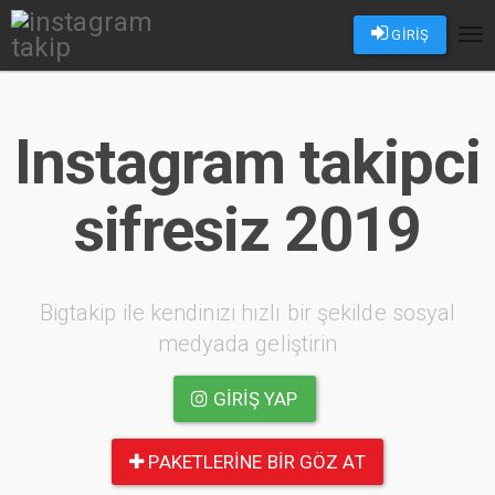
GİRİŞ
Tog
nav
Instagram takipci
sifresiz 2019
Bigtakip ile kendinizi hızlı bir şekilde sosyal
medyada geliştirin
GIRIŞ YAP
PAKETLERINE BIR GÖZ AT