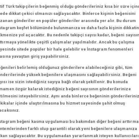
tif Türk takipçilerin beğenmiş olduğu gönderileriniz kısa bir süre için
tede dikkat çekici olmanızı sağlayacaktır. Binlerce kişinin beğenisini
zanan gönderiler en popüler gönderiler arasında yer alır. Bu durum
stagram keşfet bölümünde bulunmanıza ve daha fazla kişinin dikkatin
kmenize yol açacaktır. Bu nedenle takipçi sayısı kadar, beğeni sayısın
ttırmaya yönelikte çeşitli çalışmalar yapılmalıdır. Ancak bu çalışma
yesinde sitede popüler bir hale gelebilir ve İnstagram fenomenleri
asına yavaştan giriş yapabilirsiniz.
ğenileri belirlemiş olduğunuz gönderilere alabileceğiniz gibi, tüm
nderilerinde yüksek beğenilere ulaşmasını sağlayabilirsiniz. Beğeni
yısı ise sizin istediğiniz sayıya bağlı olarak şekillenir. Bu konuda
mamen özgür kalarak istediğiniz beğeni sayısının gönderilerinize
etilmesini isteyebilirsiniz. Aynı anda binlerce beğeninin gönderilerini
kikalar içinde ulaştırılmasına bu hizmet sayesinde şahit olmuş
acaksınız.
stagram beğeni kasma uygulaması bu bakımdan diğer beğeni arttırma
ntemlerinden farklı olup garantili olarak yeni beğenilere ulaşmanıza
kan sağlayacaktır. Bu uygulamadan yararlanmak isteyen kullanıcılar