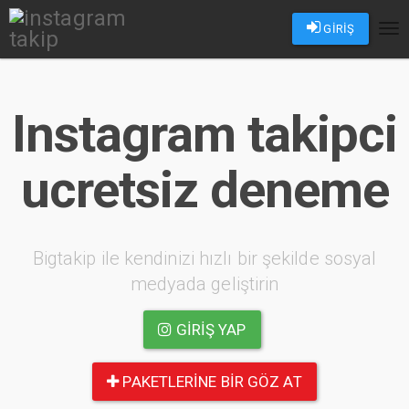
GİRİŞ
Tog
nav
Instagram takipci
ucretsiz deneme
Bigtakip ile kendinizi hızlı bir şekilde sosyal
medyada geliştirin
GIRIŞ YAP
PAKETLERINE BIR GÖZ AT