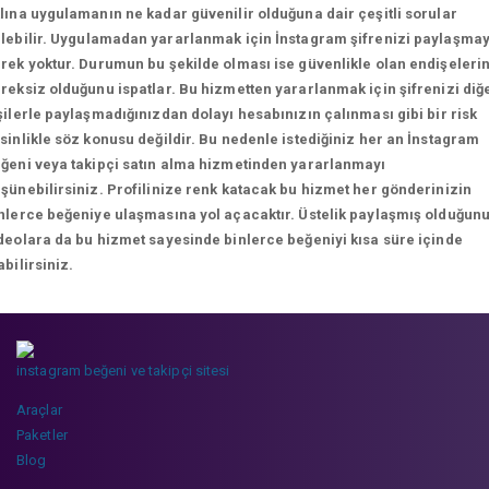
lına uygulamanın ne kadar güvenilir olduğuna dair çeşitli sorular
lebilir.
Uygulamadan yararlanmak için İnstagram şifrenizi paylaşma
rek yoktur. Durumun bu şekilde olması ise güvenlikle olan endişeleri
reksiz olduğunu ispatlar. Bu hizmetten yararlanmak için şifrenizi diğ
şilerle paylaşmadığınızdan dolayı hesabınızın çalınması gibi bir risk
sinlikle söz konusu değildir. Bu nedenle istediğiniz her an İnstagram
ğeni veya takipçi satın alma hizmetinden yararlanmayı
şünebilirsiniz. Profilinize renk katacak bu hizmet her gönderinizin
nlerce beğeniye ulaşmasına yol açacaktır. Üstelik paylaşmış olduğun
deolara da bu hizmet sayesinde binlerce beğeniyi kısa süre içinde
abilirsiniz.
instagram beğeni ve takipçi sitesi
Araçlar
Paketler
Blog