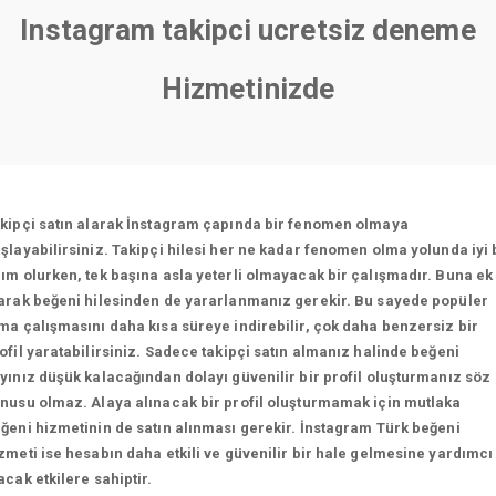
Instagram takipci ucretsiz deneme
Hizmetinizde
kipçi satın alarak İnstagram çapında bir fenomen olmaya
şlayabilirsiniz. Takipçi hilesi her ne kadar fenomen olma yolunda iyi 
ım olurken, tek başına asla yeterli olmayacak bir çalışmadır. Buna ek
arak beğeni hilesinden de yararlanmanız gerekir. Bu sayede popüler
ma çalışmasını daha kısa süreye indirebilir, çok daha benzersiz bir
ofil yaratabilirsiniz. Sadece takipçi satın almanız halinde beğeni
yınız düşük kalacağından dolayı güvenilir bir profil oluşturmanız söz
nusu olmaz. Alaya alınacak bir profil oluşturmamak için mutlaka
ğeni hizmetinin de satın alınması gerekir. İnstagram Türk beğeni
zmeti ise hesabın daha etkili ve güvenilir bir hale gelmesine yardımcı
acak etkilere sahiptir.