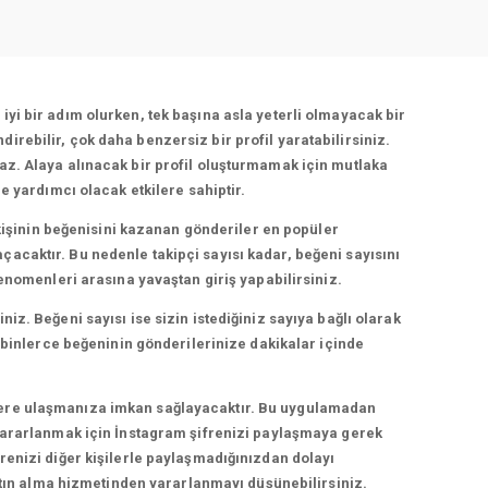
yi bir adım olurken, tek başına asla yeterli olmayacak bir
rebilir, çok daha benzersiz bir profil yaratabilirsiniz.
az. Alaya alınacak bir profil oluşturmamak için mutlaka
e yardımcı olacak etkilere sahiptir.
 kişinin beğenisini kazanan gönderiler en popüler
acaktır. Bu nedenle takipçi sayısı kadar, beğeni sayısını
fenomenleri arasına yavaştan giriş yapabilirsiniz.
z. Beğeni sayısı ise sizin istediğiniz sayıya bağlı olarak
a binlerce beğeninin gönderilerinize dakikalar içinde
ilere ulaşmanıza imkan sağlayacaktır. Bu uygulamadan
rarlanmak için İnstagram şifrenizi paylaşmaya gerek
renizi diğer kişilerle paylaşmadığınızdan dolayı
satın alma hizmetinden yararlanmayı düşünebilirsiniz.