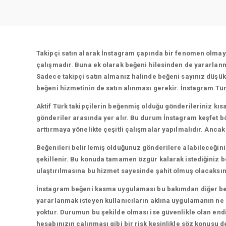
Takipçi satın alarak İnstagram çapında bir fenomen olmaya 
çalışmadır. Buna ek olarak beğeni hilesinden de yararlanma
Sadece takipçi satın almanız halinde beğeni sayınız düşük
beğeni hizmetinin de satın alınması gerekir. İnstagram Türk
Aktif Türk takipçilerin beğenmiş olduğu gönderileriniz kıs
gönderiler arasında yer alır. Bu durum İnstagram keşfet b
arttırmaya yönelikte çeşitli çalışmalar yapılmalıdır. Anca
Beğenileri belirlemiş olduğunuz gönderilere alabileceğiniz 
şekillenir. Bu konuda tamamen özgür kalarak istediğiniz be
ulaştırılmasına bu hizmet sayesinde şahit olmuş olacaksın
İnstagram beğeni kasma uygulaması bu bakımdan diğer beğ
yararlanmak isteyen kullanıcıların aklına uygulamanın ne k
yoktur. Durumun bu şekilde olması ise güvenlikle olan endi
hesabınızın çalınması gibi bir risk kesinlikle söz konusu 