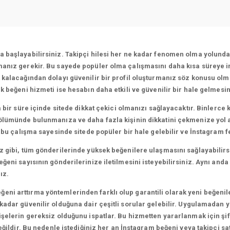
başlayabilirsiniz. Takipçi hilesi her ne kadar fenomen olma yolunda i
nız gerekir. Bu sayede popüler olma çalışmasını daha kısa süreye indi
 kalacağından dolayı güvenilir bir profil oluşturmanız söz konusu olm
 beğeni hizmeti ise hesabın daha etkili ve güvenilir bir hale gelmesin
a bir süre içinde sitede dikkat çekici olmanızı sağlayacaktır. Binlerce
ölümünde bulunmanıza ve daha fazla kişinin dikkatini çekmenize yol aç
k bu çalışma sayesinde sitede popüler bir hale gelebilir ve İnstagram 
gibi, tüm gönderilerinde yüksek beğenilere ulaşmasını sağlayabilirsini
ğeni sayısının gönderilerinize iletilmesini isteyebilirsiniz. Aynı and
ız.
eni arttırma yöntemlerinden farklı olup garantili olarak yeni beğen
adar güvenilir olduğuna dair çeşitli sorular gelebilir.
Uygulamadan ya
şelerin gereksiz olduğunu ispatlar. Bu hizmetten yararlanmak için şif
değildir. Bu nedenle istediğiniz her an İnstagram beğeni veya takipçi 