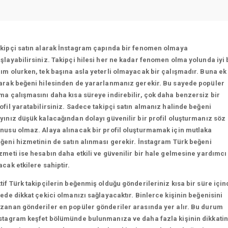
kipçi satın alarak İnstagram çapında bir fenomen olmaya
şlayabilirsiniz. Takipçi hilesi her ne kadar fenomen olma yolunda iyi 
ım olurken, tek başına asla yeterli olmayacak bir çalışmadır. Buna ek
arak beğeni hilesinden de yararlanmanız gerekir. Bu sayede popüler
ma çalışmasını daha kısa süreye indirebilir, çok daha benzersiz bir
ofil yaratabilirsiniz. Sadece takipçi satın almanız halinde beğeni
yınız düşük kalacağından dolayı güvenilir bir profil oluşturmanız söz
nusu olmaz. Alaya alınacak bir profil oluşturmamak için mutlaka
ğeni hizmetinin de satın alınması gerekir. İnstagram Türk beğeni
zmeti ise hesabın daha etkili ve güvenilir bir hale gelmesine yardımcı
acak etkilere sahiptir.
tif Türk takipçilerin beğenmiş olduğu gönderileriniz kısa bir süre için
tede dikkat çekici olmanızı sağlayacaktır. Binlerce kişinin beğenisini
zanan gönderiler en popüler gönderiler arasında yer alır. Bu durum
stagram keşfet bölümünde bulunmanıza ve daha fazla kişinin dikkatin