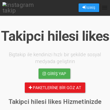
GİRİŞ
Tog
nav
Takipci hilesi likes
Bigtakip ile kendinizi hızlı bir şekilde sosyal
medyada geliştirin
GIRIŞ YAP
PAKETLERINE BIR GÖZ AT
Takipci hilesi likes Hizmetinizde