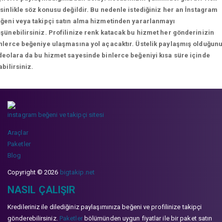
sinlikle söz konusu değildir. Bu nedenle istediğiniz her an İnstagram
ğeni veya takipçi satın alma hizmetinden yararlanmayı
şünebilirsiniz. Profilinize renk katacak bu hizmet her gönderinizin
nlerce beğeniye ulaşmasına yol açacaktır. Üstelik paylaşmış olduğun
deolara da bu hizmet sayesinde binlerce beğeniyi kısa süre içinde
abilirsiniz.
instagram beğeni ve takipçi sitesi
Araçlar
Paketler
Blog
Copyright © 2026
bigtakip.net
NASIL ÇALIŞIR
Kredileriniz ile dilediğiniz paylaşımınıza beğeni ve profilinize takipçi
gönderebilirsiniz.
Paketler
bölümünden uygun fiyatlar ile bir paket satın