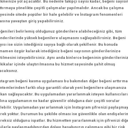
kmenize yol açacaktır. Bu nedenle takipçi sayısı kadar, beğeni sayısın
ttırmaya yönelikte çeşitli çalışmalar yapılmalıdır. Ancak bu çalışma
yesinde sitede popüler bir hale gelebilir ve İnstagram fenomenleri
asına yavaştan giriş yapabilirsiniz.
ğenileri belirlemiş olduğunuz gönderilere alabileceğiniz gibi, tüm
nderilerinde yüksek beğenilere ulaşmasını sağlayabilirsiniz. Beğeni
yısı ise sizin istediğiniz sayıya bağlı olarak şekillenir. Bu konuda
mamen özgür kalarak istediğiniz beğeni sayısının gönderilerinize
etilmesini isteyebilirsiniz. Aynı anda binlerce beğeninin gönderilerini
kikalar içinde ulaştırılmasına bu hizmet sayesinde şahit olmuş
acaksınız.
stagram beğeni kasma uygulaması bu bakımdan diğer beğeni arttırma
ntemlerinden farklı olup garantili olarak yeni beğenilere ulaşmanıza
kan sağlayacaktır. Bu uygulamadan yararlanmak isteyen kullanıcılar
lına uygulamanın ne kadar güvenilir olduğuna dair çeşitli sorular
lebilir.
Uygulamadan yararlanmak için İnstagram şifrenizi paylaşma
rek yoktur. Durumun bu şekilde olması ise güvenlikle olan endişeleri
reksiz olduğunu ispatlar. Bu hizmetten yararlanmak için şifrenizi diğ
şilerle paylaşmadığınızdan dolayı hesabınızın çalınması gibi bir risk