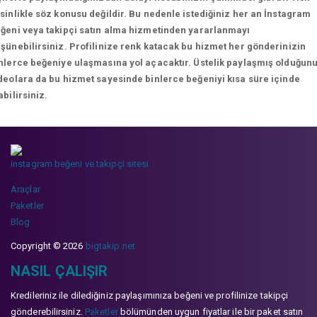
sinlikle söz konusu değildir. Bu nedenle istediğiniz her an İnstagram
ğeni veya takipçi satın alma hizmetinden yararlanmayı
şünebilirsiniz. Profilinize renk katacak bu hizmet her gönderinizin
nlerce beğeniye ulaşmasına yol açacaktır. Üstelik paylaşmış olduğun
deolara da bu hizmet sayesinde binlerce beğeniyi kısa süre içinde
abilirsiniz.
instagram beğeni ve takipçi sitesi
Araçlar
Paketler
Blog
Copyright © 2026
bigtakip.net
NASIL ÇALIŞIR
Kredileriniz ile dilediğiniz paylaşımınıza beğeni ve profilinize takipçi
gönderebilirsiniz.
Paketler
bölümünden uygun fiyatlar ile bir paket satın