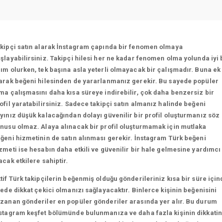
kipçi satın alarak İnstagram çapında bir fenomen olmaya
şlayabilirsiniz. Takipçi hilesi her ne kadar fenomen olma yolunda iyi 
ım olurken, tek başına asla yeterli olmayacak bir çalışmadır. Buna ek
arak beğeni hilesinden de yararlanmanız gerekir. Bu sayede popüler
ma çalışmasını daha kısa süreye indirebilir, çok daha benzersiz bir
ofil yaratabilirsiniz. Sadece takipçi satın almanız halinde beğeni
yınız düşük kalacağından dolayı güvenilir bir profil oluşturmanız söz
nusu olmaz. Alaya alınacak bir profil oluşturmamak için mutlaka
ğeni hizmetinin de satın alınması gerekir. İnstagram Türk beğeni
zmeti ise hesabın daha etkili ve güvenilir bir hale gelmesine yardımcı
acak etkilere sahiptir.
tif Türk takipçilerin beğenmiş olduğu gönderileriniz kısa bir süre için
tede dikkat çekici olmanızı sağlayacaktır. Binlerce kişinin beğenisini
zanan gönderiler en popüler gönderiler arasında yer alır. Bu durum
stagram keşfet bölümünde bulunmanıza ve daha fazla kişinin dikkatin