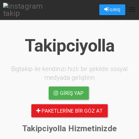
GİRİŞ
Tog
nav
Takipciyolla
Bigtakip ile kendinizi hızlı bir şekilde sosyal
medyada geliştirin
GIRIŞ YAP
PAKETLERINE BIR GÖZ AT
Takipciyolla Hizmetinizde