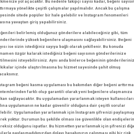
kmenize yol açacaktır. Bu nedenle takipçi sayısı kadar, beğeni sayısın
ttırmaya yönelikte çeşitli çalışmalar yapılmalıdır. Ancak bu çalışma
yesinde sitede popüler bir hale gelebilir ve İnstagram fenomenleri
asına yavaştan giriş yapabilirsiniz.
ğenileri belirlemiş olduğunuz gönderilere alabileceğiniz gibi, tüm
nderilerinde yüksek beğenilere ulaşmasını sağlayabilirsiniz. Beğeni
yısı ise sizin istediğiniz sayıya bağlı olarak şekillenir. Bu konuda
mamen özgür kalarak istediğiniz beğeni sayısının gönderilerinize
etilmesini isteyebilirsiniz. Aynı anda binlerce beğeninin gönderilerini
kikalar içinde ulaştırılmasına bu hizmet sayesinde şahit olmuş
acaksınız.
stagram beğeni kasma uygulaması bu bakımdan diğer beğeni arttırma
ntemlerinden farklı olup garantili olarak yeni beğenilere ulaşmanıza
kan sağlayacaktır. Bu uygulamadan yararlanmak isteyen kullanıcılar
lına uygulamanın ne kadar güvenilir olduğuna dair çeşitli sorular
lebilir.
Uygulamadan yararlanmak için İnstagram şifrenizi paylaşma
rek yoktur. Durumun bu şekilde olması ise güvenlikle olan endişeleri
reksiz olduğunu ispatlar. Bu hizmetten yararlanmak için şifrenizi diğ
şilerle paylaşmadığınızdan dolayı hesabınızın çalınması gibi bir risk