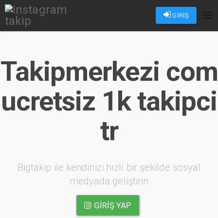
GİRİŞ
Tog
nav
Takipmerkezi com
ucretsiz 1k takipci
tr
Bigtakip ile kendinizi hızlı bir şekilde sosyal
medyada geliştirin
GIRIŞ YAP