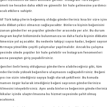
zmeti ise hesabın daha etkili ve güvenilir bir hale gelmesine yardımcı
acak etkilere sahiptir.
tif Türk takipçilerin beğenmiş olduğu gönderileriniz kısa bir süre için
tede dikkat çekici olmanızı sağlayacaktır. Binlerce kişinin beğenisini
zanan gönderiler en popüler gönderiler arasında yer alır. Bu durum
stagram keşfet bölümünde bulunmanıza ve daha fazla kişinin dikkatin
kmenize yol açacaktır. Bu nedenle takipçi sayısı kadar, beğeni sayısın
ttırmaya yönelikte çeşitli çalışmalar yapılmalıdır. Ancak bu çalışma
yesinde sitede popüler bir hale gelebilir ve İnstagram fenomenleri
asına yavaştan giriş yapabilirsiniz.
ğenileri belirlemiş olduğunuz gönderilere alabileceğiniz gibi, tüm
nderilerinde yüksek beğenilere ulaşmasını sağlayabilirsiniz. Beğeni
yısı ise sizin istediğiniz sayıya bağlı olarak şekillenir. Bu konuda
mamen özgür kalarak istediğiniz beğeni sayısının gönderilerinize
etilmesini isteyebilirsiniz. Aynı anda binlerce beğeninin gönderilerini
kikalar içinde ulaştırılmasına bu hizmet sayesinde şahit olmuş
acaksınız.