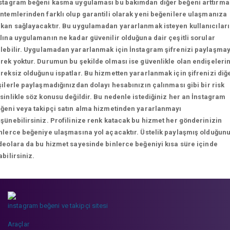
stagram beğeni kasma uygulaması bu bakımdan diğer beğeni arttırma
ntemlerinden farklı olup garantili olarak yeni beğenilere ulaşmanıza
kan sağlayacaktır. Bu uygulamadan yararlanmak isteyen kullanıcılar
lına uygulamanın ne kadar güvenilir olduğuna dair çeşitli sorular
lebilir.
Uygulamadan yararlanmak için İnstagram şifrenizi paylaşma
rek yoktur. Durumun bu şekilde olması ise güvenlikle olan endişeleri
reksiz olduğunu ispatlar. Bu hizmetten yararlanmak için şifrenizi diğ
şilerle paylaşmadığınızdan dolayı hesabınızın çalınması gibi bir risk
sinlikle söz konusu değildir. Bu nedenle istediğiniz her an İnstagram
ğeni veya takipçi satın alma hizmetinden yararlanmayı
şünebilirsiniz. Profilinize renk katacak bu hizmet her gönderinizin
nlerce beğeniye ulaşmasına yol açacaktır. Üstelik paylaşmış olduğun
deolara da bu hizmet sayesinde binlerce beğeniyi kısa süre içinde
abilirsiniz.
instagram beğeni ve takipçi sitesi
Araçlar