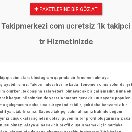
PAKETLERINE BIR GÖZ AT
Takipmerkezi com ucretsiz 1k takipci
tr Hizmetinizde
kipçi satın alarak İnstagram çapında bir fenomen olmaya
şlayabilirsiniz. Takipçi hilesi her ne kadar fenomen olma yolunda iyi 
ım olurken, tek başına asla yeterli olmayacak bir çalışmadır. Buna ek
arak beğeni hilesinden de yararlanmanız gerekir. Bu sayede popüler
ma çalışmasını daha kısa süreye indirebilir, çok daha benzersiz bir
ofil yaratabilirsiniz. Sadece takipçi satın almanız halinde beğeni
yınız düşük kalacağından dolayı güvenilir bir profil oluşturmanız söz
nusu olmaz. Alaya alınacak bir profil oluşturmamak için mutlaka
ğeni hizmetinin de satın alınması gerekir. İnstagram Türk beğeni