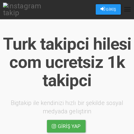
GİRİŞ
Tog
nav
Turk takipci hilesi
com ucretsiz 1k
takipci
Bigtakip ile kendinizi hızlı bir şekilde sosyal
medyada geliştirin
GIRIŞ YAP