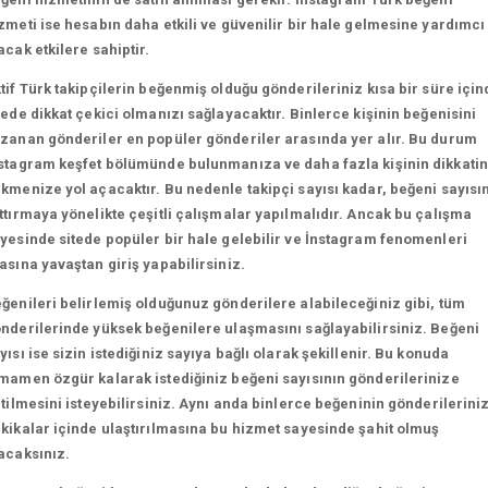
zmeti ise hesabın daha etkili ve güvenilir bir hale gelmesine yardımcı
acak etkilere sahiptir.
tif Türk takipçilerin beğenmiş olduğu gönderileriniz kısa bir süre için
tede dikkat çekici olmanızı sağlayacaktır. Binlerce kişinin beğenisini
zanan gönderiler en popüler gönderiler arasında yer alır. Bu durum
stagram keşfet bölümünde bulunmanıza ve daha fazla kişinin dikkatin
kmenize yol açacaktır. Bu nedenle takipçi sayısı kadar, beğeni sayısın
ttırmaya yönelikte çeşitli çalışmalar yapılmalıdır. Ancak bu çalışma
yesinde sitede popüler bir hale gelebilir ve İnstagram fenomenleri
asına yavaştan giriş yapabilirsiniz.
ğenileri belirlemiş olduğunuz gönderilere alabileceğiniz gibi, tüm
nderilerinde yüksek beğenilere ulaşmasını sağlayabilirsiniz. Beğeni
yısı ise sizin istediğiniz sayıya bağlı olarak şekillenir. Bu konuda
mamen özgür kalarak istediğiniz beğeni sayısının gönderilerinize
etilmesini isteyebilirsiniz. Aynı anda binlerce beğeninin gönderilerini
kikalar içinde ulaştırılmasına bu hizmet sayesinde şahit olmuş
acaksınız.