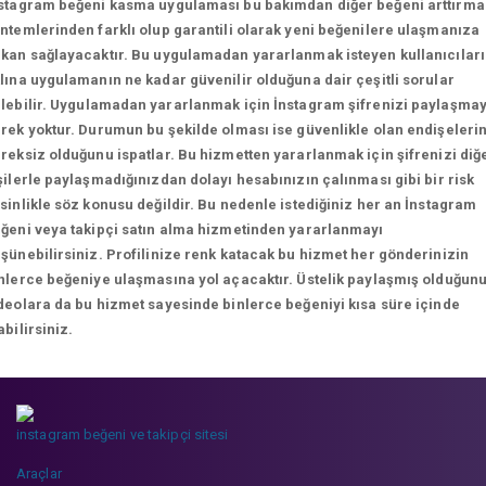
stagram beğeni kasma uygulaması bu bakımdan diğer beğeni arttırma
ntemlerinden farklı olup garantili olarak yeni beğenilere ulaşmanıza
kan sağlayacaktır. Bu uygulamadan yararlanmak isteyen kullanıcılar
lına uygulamanın ne kadar güvenilir olduğuna dair çeşitli sorular
lebilir.
Uygulamadan yararlanmak için İnstagram şifrenizi paylaşma
rek yoktur. Durumun bu şekilde olması ise güvenlikle olan endişeleri
reksiz olduğunu ispatlar. Bu hizmetten yararlanmak için şifrenizi diğ
şilerle paylaşmadığınızdan dolayı hesabınızın çalınması gibi bir risk
sinlikle söz konusu değildir. Bu nedenle istediğiniz her an İnstagram
ğeni veya takipçi satın alma hizmetinden yararlanmayı
şünebilirsiniz. Profilinize renk katacak bu hizmet her gönderinizin
nlerce beğeniye ulaşmasına yol açacaktır. Üstelik paylaşmış olduğun
deolara da bu hizmet sayesinde binlerce beğeniyi kısa süre içinde
abilirsiniz.
instagram beğeni ve takipçi sitesi
Araçlar